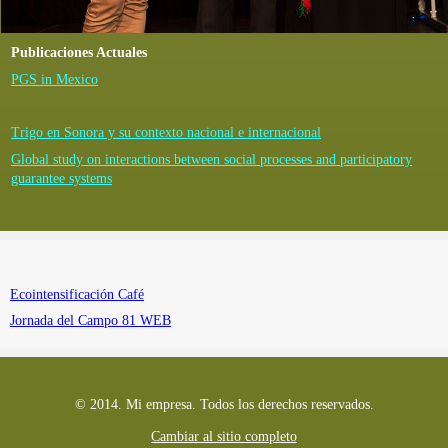
Publicaciones Actuales
PGS in Mexico
Trigo en Sonora y su contexto nacional e internacional
Global study on interactions between social processes and participatory
guarantee systems
Ecointensificación Café
Jornada del Campo 81 WEB
© 2014. Mi empresa. Todos los derechos reservados.
Cambiar al sitio completo