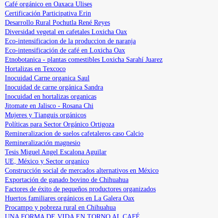
Café orgánico en Oaxaca Ulises
Certificación Participativa Erin
Desarrollo Rural Pochutla René Reyes
Diversidad vegetal en cafetales Loxicha Oax
Eco-intensificacion de la produccion de naranja
Eco-intensificación de café en Loxicha Oax
Etnobotanica - plantas comestibles Loxicha Sarahí Juarez
Hortalizas en Texcoco
Inocuidad Carne organica Saul
Inocuidad de carne orgánica Sandra
Inocuidad en hortalizas organicas
Jitomate en Jalisco - Rosana Chi
Mujeres y Tianguis orgánicos
Políticas para Sector Orgánico Ortigoza
Remineralizacion de suelos cafetaleros caso Calcio
Remineralización magnesio
Tesis Miguel Angel Escalona Aguilar
UE, México y Sector organico
Construcción social de mercados alternativos en México
Exportación de ganado bovino de Chihuahua
Factores de éxito de pequeños productores organizados
Huertos familiares orgánicos en La Galera Oax
Procampo y pobreza rural en Chihuahua
UNA FORMA DE VIDA EN TORNO AL CAFÉ