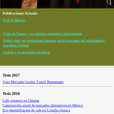
Publicaciones Actuales
PGS in Mexico
Trigo en Sonora y su contexto nacional e internacional
Global study on interactions between social processes and participatory
guarantee systems
Criticas a la agricultura organica
Tesis 2017
Tesis Mercados locales Tzatzil Bustamante
Tesis 2016
Cafe organico en Chiapas
Construcción social de mercados alternativos en México
Eco-intensificacion de cafe en Loxicha Oaxaca