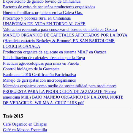
Exportacionb de ganado bovino de Chihuahua
Factores de exito de pequeños productores organizados
Huertos familiares organicos en La Galera Oax.
Procampo y pobreza rural en Chihuahua
UNAFORMA DE_VIDA EN TORNO AL CAFE
Valoracion economica para conservar el bosque de niebla en Oaxaca
MANEJO ORGANICO DE CAFETALES AFECTADOS POR LA ROYA
(Hemileia vastatrix Berkeley & Broome) EN SAN BARTOLOME
LOXICHA OAXACA
Producción orgánica de aguacate en sistema MIAF en Oaxaca
Rahabilitación de cafetales afectados por la Roya
Practicas agroecologicas para maiz en Puebla
Control biológico de la Garrapata
Kaufmann_2016 Certificación Participativa
Manejo de garrapatas con microorganismos
Mercados orgánicos como medio de sostenibilidad para productores
PROPUESTA PARA LA PRODUCCIÓN DE AGUACATE (Persea
americana Mill.) BAJO MANEJO ORGÁNICO EN LA ZONA NORTE
DE VERACRUZ- WILMA A. CRUZ LUIS.pdf
Tesis 2015
Café Organico en Chiapas
Café en Mexico Escamilla