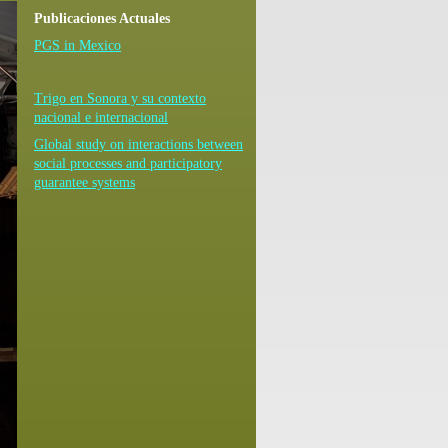
Publicaciones Actuales
PGS in Mexico
Trigo en Sonora y su contexto
nacional e internacional
Global study on interactions between
social processes and participatory
guarantee systems