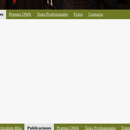
es
Premio OWA
Tesis Profesionales
Fotos
Contacto
riculum Rita
Publicaciones
Premio OWA
Tesis Profesionales
Foto