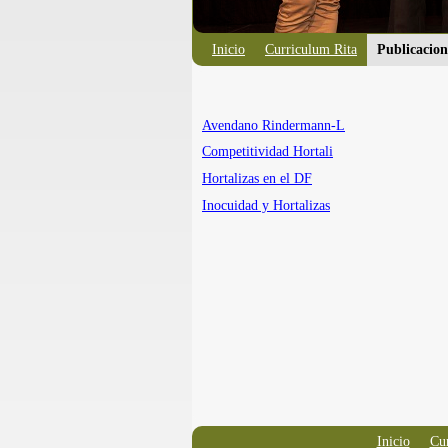
Inicio
Curriculum Rita
Publicacion
Avendano Rindermann-L
Competitividad Hortali
Hortalizas en el DF
Inocuidad y Hortalizas
Inicio
Cur